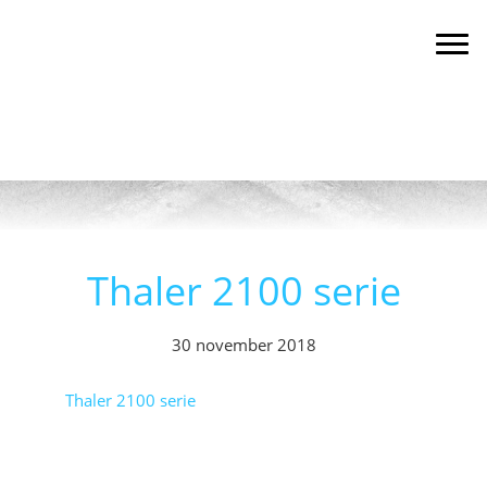
Spring
Door
Spring
landbouw mechanisatie
van Rooij landbouwmechanisatie
naar
naar
naar
Togg
de
de
de
hoofdnavigatie
hoofd
eerste
inhoud
sidebar
Thaler 2100 serie
30 november 2018
Thaler 2100 serie