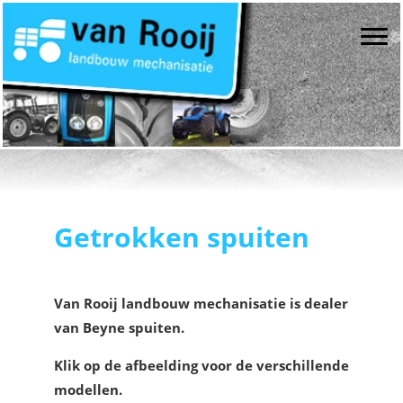
Spring
Door
Spring
landbouw mechanisatie
van Rooij landbouwmechanisatie
naar
naar
naar
Togg
de
de
de
hoofdnavigatie
hoofd
eerste
inhoud
sidebar
Getrokken spuiten
Van Rooij landbouw mechanisatie is dealer
van Beyne spuiten.
Klik op de afbeelding voor de verschillende
modellen.